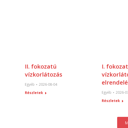
II. fokozatú
I. fokoza
vízkorlátozás
vízkorlát
elrendelé
Egyéb
2026-08-04
Egyéb
2026-0
Részletek
Részletek
M