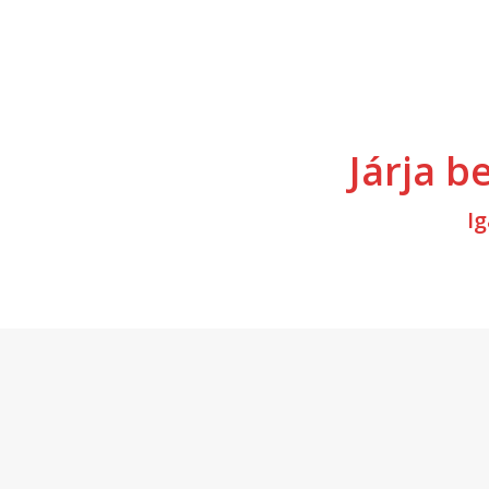
Járja b
Ig