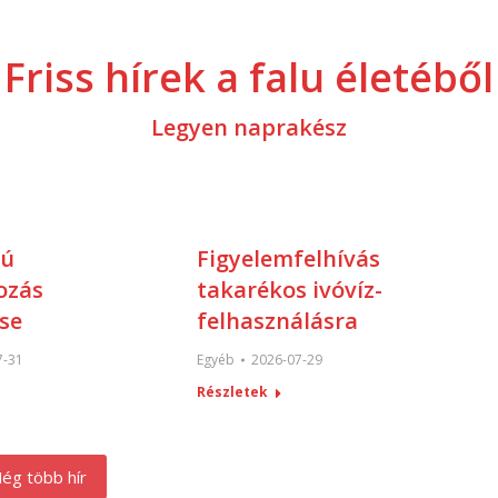
Friss hírek a falu életéből
Legyen naprakész
tú
Figyelemfelhívás
ozás
takarékos ivóvíz-
se
felhasználásra
7-31
Egyéb
2026-07-29
Részletek
ég több hír