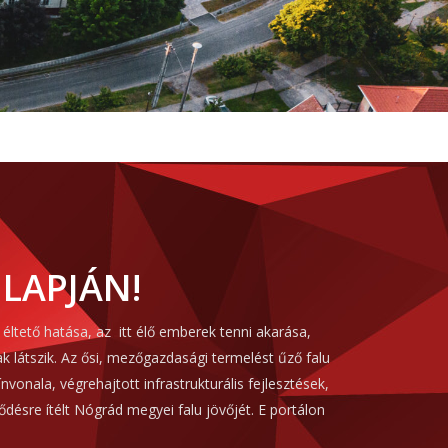
LAPJÁN!
éltető hatása, az itt élő emberek tenni akarása,
ak látszik. Az ősi, mezőgazdasági termelést űző falu
nvonala, végrehajtott infrastrukturális fejlesztések,
ődésre ítélt Nógrád megyei falu jövőjét. E portálon
.