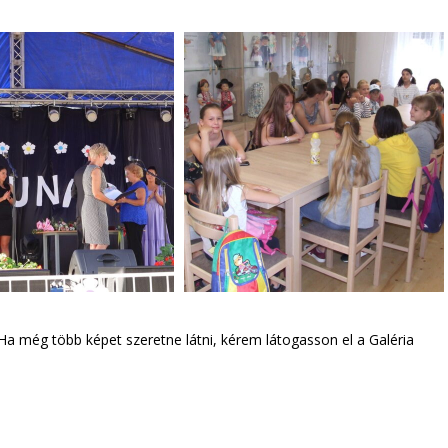
vák tábor 2022
Szügy Falunap 2021
a még több képet szeretne látni, kérem látogasson el a Galéria