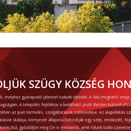
LJÜK SZÜGY KÖZSÉG HON
, melyhez gyarapodó jelennel tudunk társulni. A falu megtartó ereje, 
gságain. A település fejlődése a belátható jövőt illetően biztosítottn
ében az ipari termelés, szolgáltatások szélesedése. Az alapellátás szí
tások skálája, környezet állapota biztosítják egy szép, rendezett, fejl
keresztül, győződjön meg Ön is mindarról, amit rólunk tudni szeretne