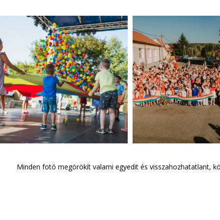
Szügyi Szüreti
Szügyi Falunap
Vigalom 2022
Minden fotó megörökít valami egyedit és visszahozhatatlant, k