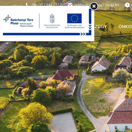
06 - 35 / 344 – 117
onkhivatal [kukac] szugy.hu
SZÜGY
ÖNKO