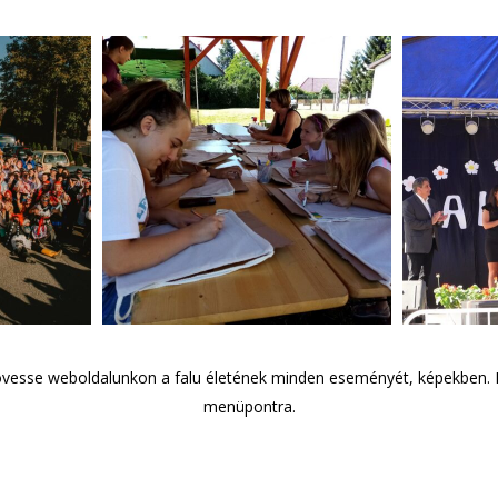
Szügyi Szüreti
 2022
Szlo
Vigalom 2021
övesse weboldalunkon a falu életének minden eseményét, képekben. H
menüpontra.