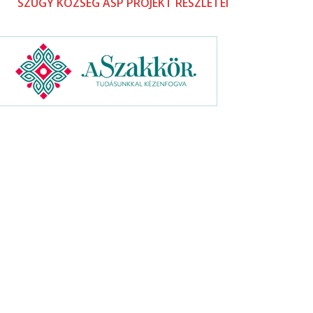
SZÜGY KÖZSÉG ASP PROJEKT RÉSZLETEI