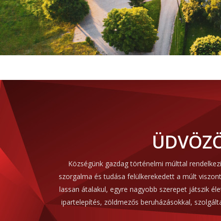
ÜDVÖZÖ
Községünk gazdag történelmi múlttal rendelkezik
szorgalma és tudása felülkerekedett a múlt viszonta
lassan átalakul, egyre nagyobb szerepet játszik élet
ipartelepítés, zöldmezős beruházásokkal, szolgálta