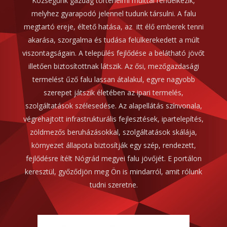
Községünk gazdag történelmi múlttal rendelkezik,
melyhez gyarapodó jelennel tudunk társulni. A falu
megtartó ereje, éltető hatása, az itt élő emberek tenni
akarása, szorgalma és tudása felülkerekedett a múlt
viszontagságain. A település fejlődése a belátható jövőt
illetően biztosítottnak látszik. Az ősi, mezőgazdasági
termelést űző falu lassan átalakul, egyre nagyobb
szerepet játszik életében az ipari termelés,
szolgáltatások szélesedése. Az alapellátás színvonala,
végrehajtott infrastrukturális fejlesztések, ipartelepítés,
zöldmezős beruházásokkal, szolgáltatások skálája,
környezet állapota biztosítják egy szép, rendezett,
fejlődésre ítélt Nógrád megyei falu jövőjét. E portálon
keresztül, győződjön meg Ön is mindarról, amit rólunk
tudni szeretne.