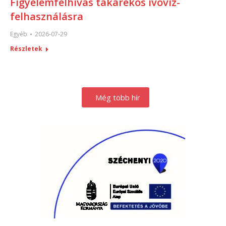
Figyelemfelhívás takarékos ivóvíz-
felhasználásra
Egyéb
2026-07-29
Részletek
Még több hír