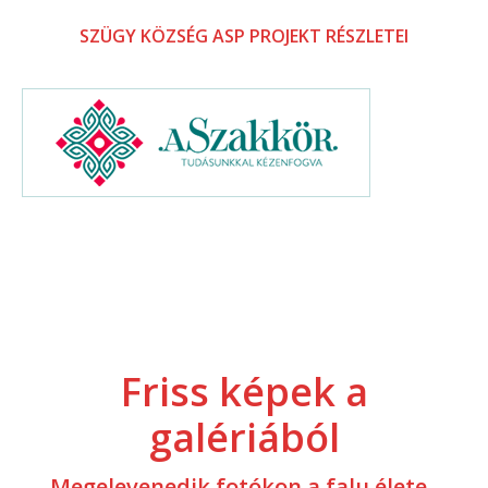
SZÜGY KÖZSÉG ASP PROJEKT RÉSZLETEI
Friss képek a
galériából
Megelevenedik fotókon a falu élete..