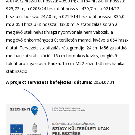
A 0149/2 hrsz-ú út hossza: 495,0 m; a 0184 hrsz-ú út hossza:
925,72 m; a 0203/24 hrsz-ú út hossza: 439,7 m; a 0214/12
hrsz-ú út hossza: 247,0 m; a 0214/14 hrsz-ú út hossza: 836,0
m; a 054 hrsz-ú út hossza: 438,0 m. A stabilizálás során a
meglévő utak helyszínrajzi nyomvonala nem változik, a
meglévő önkormányzati út területén marad, kivéve a 054 hrsz-
ú utat. Tervezett stabilizálás rétegrendje: 24 cm M56 zúzottkő
mechanikai stabilizáció, 15 cm homokos kavics, meglévő
földút profiligazítása. Padka: 15 cm M22 zúzottkő mechanikai
stabilizáció.
A projekt tervezett befejezési dátuma:
2024.07.31.