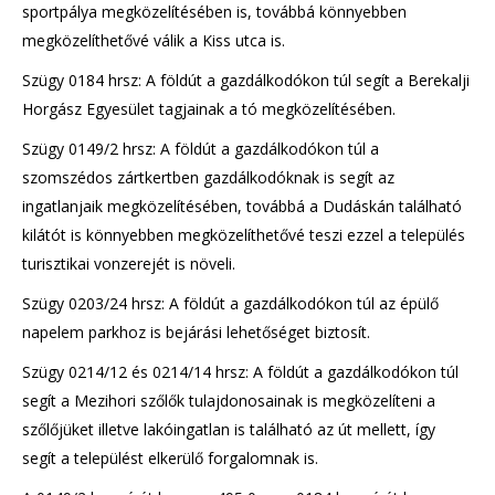
sportpálya megközelítésében is, továbbá könnyebben
megközelíthetővé válik a Kiss utca is.
Szügy 0184 hrsz: A földút a gazdálkodókon túl segít a Berekalji
Horgász Egyesület tagjainak a tó megközelítésében.
Szügy 0149/2 hrsz: A földút a gazdálkodókon túl a
szomszédos zártkertben gazdálkodóknak is segít az
ingatlanjaik megközelítésében, továbbá a Dudáskán található
kilátót is könnyebben megközelíthetővé teszi ezzel a település
turisztikai vonzerejét is növeli.
Szügy 0203/24 hrsz: A földút a gazdálkodókon túl az épülő
napelem parkhoz is bejárási lehetőséget biztosít.
Szügy 0214/12 és 0214/14 hrsz: A földút a gazdálkodókon túl
segít a Mezihori szőlők tulajdonosainak is megközelíteni a
szőlőjüket illetve lakóingatlan is található az út mellett, így
segít a települést elkerülő forgalomnak is.