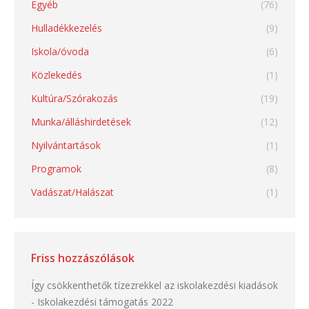
Egyéb
(76)
Hulladékkezelés
(9)
Iskola/óvoda
(6)
Közlekedés
(1)
Kultúra/Szórakozás
(19)
Munka/álláshirdetések
(12)
Nyilvántartások
(1)
Programok
(8)
Vadászat/Halászat
(1)
Friss hozzászólások
Így csökkenthetők tízezrekkel az iskolakezdési kiadások
-
Iskolakezdési támogatás 2022