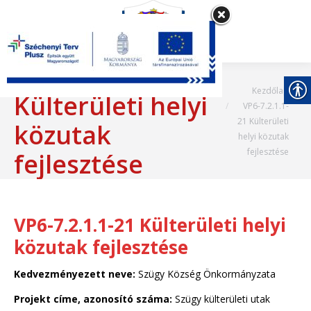
VP6-7.2.1.1-21
Most itt vagy:
Kezdőlap
Külterületi helyi
VP6-7.2.1.1-
21 Külterületi
közutak
helyi közutak
fejlesztése
fejlesztése
VP6-7.2.1.1-21 Külterületi helyi
közutak fejlesztése
Kedvezményezett neve:
Szügy Község Önkormányzata
Projekt címe, azonosító száma:
Szügy külterületi utak