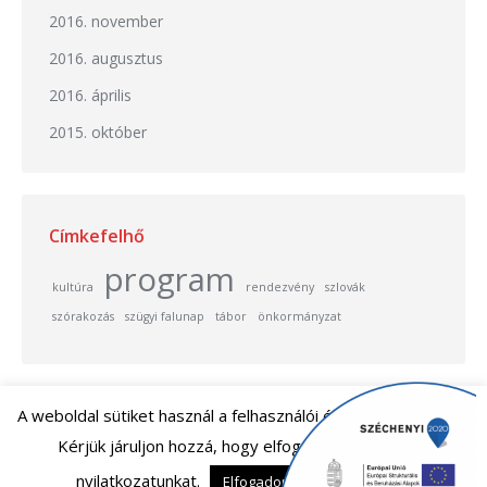
2016. november
2016. augusztus
2016. április
2015. október
Címkefelhő
program
kultúra
rendezvény
szlovák
szórakozás
szügyi falunap
tábor
önkormányzat
A weboldal sütiket használ a felhasználói élmény javításához.
Kérjük járuljon hozzá, hogy elfogadja adatvédelmi
nyilatkozatunkat.
Elfogadom
Elutasítom