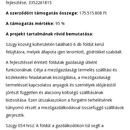
fejlesztése, 3352261815
A szerződött támogatás összege:
175.515.808 Ft
A támogatás mértéke:
95 %
A projekt tartalmának rövid bemutatása:
Szügy község külterületén található 6 db földút kerül
felújításra, melyek állapota igen leromlott, gödrökkel szabdalt.
A fejlesztéssel érintett földutak gazdasági útként
funkcionálnak. Célja a mezőgazdasági termelés szállítási és
közlekedési feladatainak kiszolgálása, a mezőgazdasági
termeléssel kapcsolatos anyagok és személyek időjárástól
jórészt független és alacsony költségű szállításának
biztosítása. Ezen útszakaszokon a forgalmi terhelésének
túlnyomó részét a mezőgazdálkodással összefüggő szállítások
gerjesztik.
Szügy 054 hrsz: A földút a gazdálkodókon túl segít a