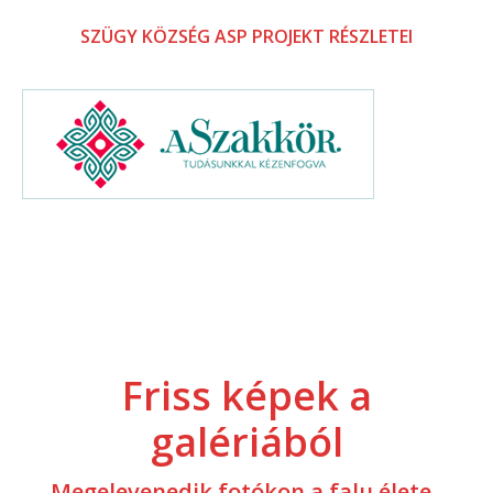
SZÜGY KÖZSÉG ASP PROJEKT RÉSZLETEI
Friss képek a
galériából
Megelevenedik fotókon a falu élete..