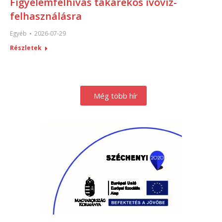
Figyelemfelhívás takarékos ivóvíz-
felhasználásra
Egyéb
2026-07-29
Részletek
Még több hír