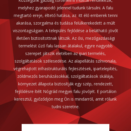
Községünk gazdag történelmi múlttal rendelkezik,
melyhez gyarapodó jelennel tudunk társulni. A falu
megtartó ereje, éltető hatása, az itt élő emberek tenni
akarása, szorgalma és tudása felülkerekedett a múlt
viszontagságain. A település fejlődése a belátható jövőt
illetően biztosítottnak látszik. Az ősi, mezőgazdasági
termelést űző falu lassan átalakul, egyre nagyobb
szerepet játszik életében az ipari termelés,
szolgáltatások szélesedése. Az alapellátás színvonala,
végrehajtott infrastrukturális fejlesztések, ipartelepítés,
zöldmezős beruházásokkal, szolgáltatások skálája,
környezet állapota biztosítják egy szép, rendezett,
fejlődésre ítélt Nógrád megyei falu jövőjét. E portálon
keresztül, győződjön meg Ön is mindarról, amit rólunk
tudni szeretne.