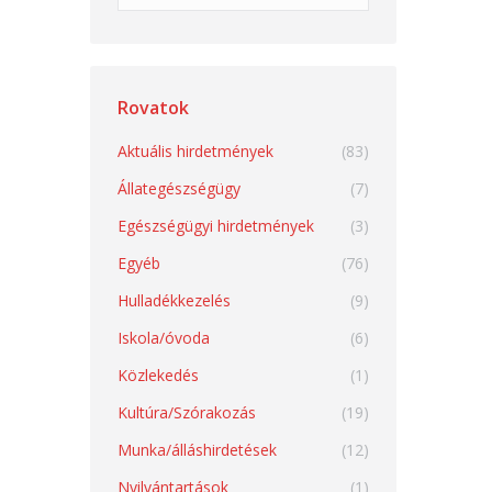
Rovatok
Aktuális hirdetmények
(83)
Állategészségügy
(7)
Egészségügyi hirdetmények
(3)
Egyéb
(76)
Hulladékkezelés
(9)
Iskola/óvoda
(6)
Közlekedés
(1)
Kultúra/Szórakozás
(19)
Munka/álláshirdetések
(12)
Nyilvántartások
(1)