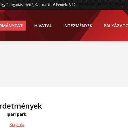
Ügyfélfogadás: Hétfő, Szerda: 8-16 Péntek: 8-12
RMÁNYZAT
HIVATAL
INTÉZMÉNYEK
PÁLYÁZAT
irdetmények
Ipari park:
Kiajánló