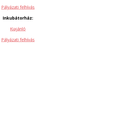
Pályázati felhívás
Inkubátorház:
Kiajánló
Pályázati felhívás