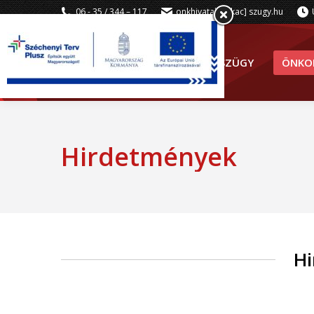
06 - 35 / 344 – 117
onkhivatal [kukac] szugy.hu
SZÜGY
ÖNKO
Hirdetmények
H