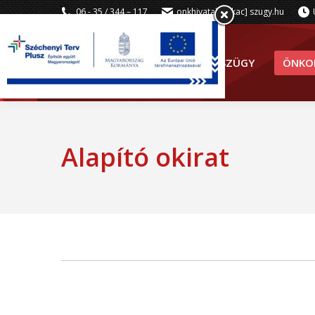
06 - 35 / 344 – 117
onkhivatal [kukac] szugy.hu
SZÜGY
ÖNKO
Alapító okirat