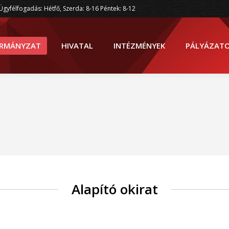
Ügyfélfogadás: Hétfő, Szerda: 8-16 Péntek: 8-12
RMÁNYZAT
HIVATAL
INTÉZMÉNYEK
PÁLYÁZAT
Alapító okirat