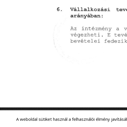
Szügy Önkormányzat 2018 - Minden jog fenntartva.
A weboldal sütiket használ a felhasználói élmény javításá