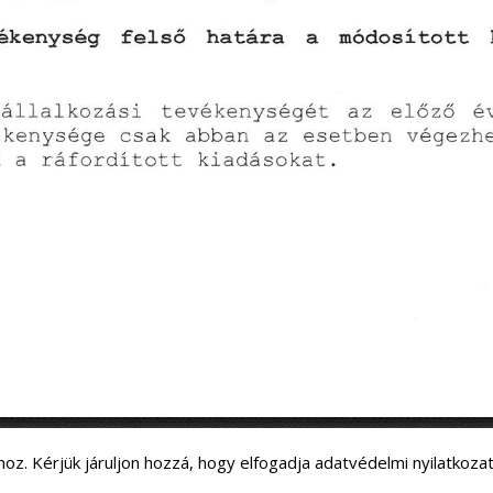
Letö
hoz. Kérjük járuljon hozzá, hogy elfogadja adatvédelmi nyilatkoza