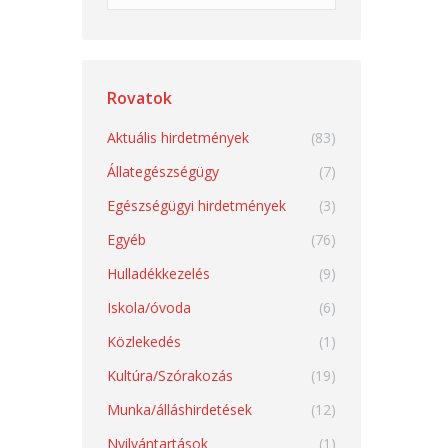
Rovatok
Aktuális hirdetmények
(83)
Állategészségügy
(7)
Egészségügyi hirdetmények
(3)
Egyéb
(76)
Hulladékkezelés
(9)
Iskola/óvoda
(6)
Közlekedés
(1)
Kultúra/Szórakozás
(19)
Munka/álláshirdetések
(12)
Nyilvántartások
(1)