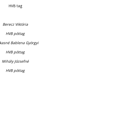
HVB tag
Berecz Viktória
HVB póttag
kasné Bablena Györgyi
HVB póttag
Mihály Józsefné
HVB póttag