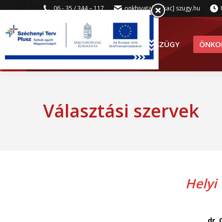
06 - 35 / 344 – 117
onkhivatal [kukac] szugy.hu
SZÜGY
ÖNKO
Választási szervek
Helyi 
dr. 