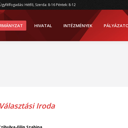
Ügyfélfogadás: Hétfő, Szerda: 8-16 Péntek: 8-12
RMÁNYZAT
HIVATAL
INTÉZMÉNYEK
PÁLYÁZAT
Választási Iroda
Czibulya-Filip Szabina