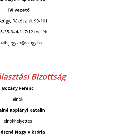
HVI vezető
zügy, Rákóczi út 99-101.
 06-35-344-117/12 mellék
mail: jegyzo@szugy.hu
lasztási Bizottság
Bozány Ferenc
elnök
ainé Koplányi Katalin
elnökhelyettes
tészné Nagy Viktória