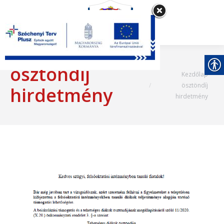
ösztöndíj
Most itt vagy:
Kezdőlap
ösztöndíj
hirdetmény
hirdetmény