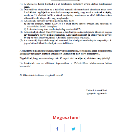
Megosztom!
Share
Share