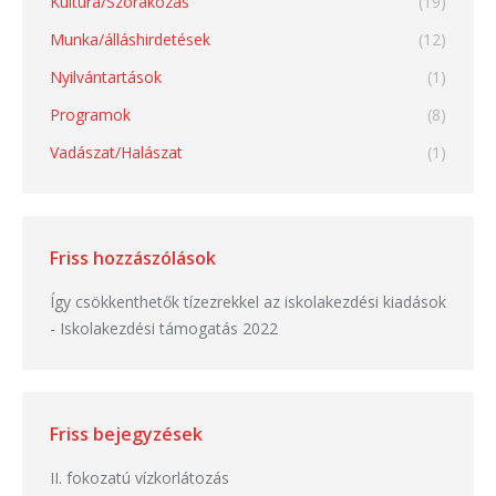
Kultúra/Szórakozás
(19)
Munka/álláshirdetések
(12)
Nyilvántartások
(1)
Programok
(8)
Vadászat/Halászat
(1)
Friss hozzászólások
Így csökkenthetők tízezrekkel az iskolakezdési kiadások
-
Iskolakezdési támogatás 2022
Friss bejegyzések
II. fokozatú vízkorlátozás