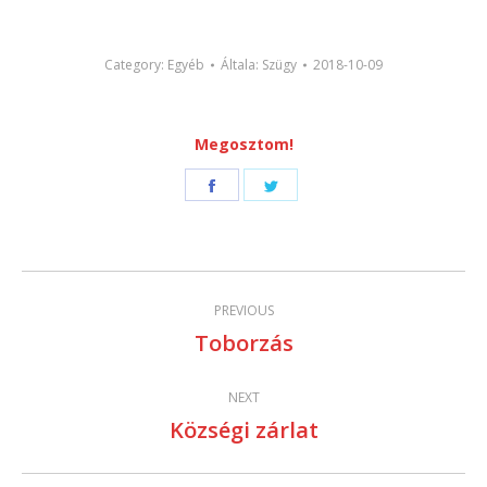
Category:
Egyéb
Általa:
Szügy
2018-10-09
Megosztom!
Share
Share
on
on
Facebook
Twitter
Post
PREVIOUS
navigation
Toborzás
Previous
post:
NEXT
Községi zárlat
Next
post: