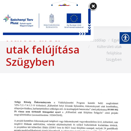
Külterületi
Most itt vagy:
Kezdőlap
Egyéb
utak felújítása
Külterületi utak
felújítása
Szügyben
Szügyben