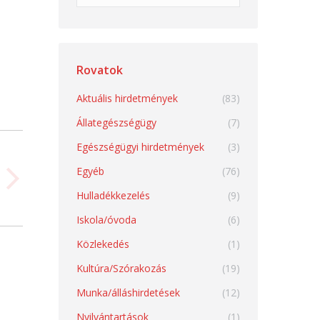
Rovatok
Aktuális hirdetmények
(83)
Állategészségügy
(7)
Egészségügyi hirdetmények
(3)
Egyéb
(76)
Hulladékkezelés
(9)
Iskola/óvoda
(6)
Közlekedés
(1)
Kultúra/Szórakozás
(19)
Munka/álláshirdetések
(12)
Nyilvántartások
(1)