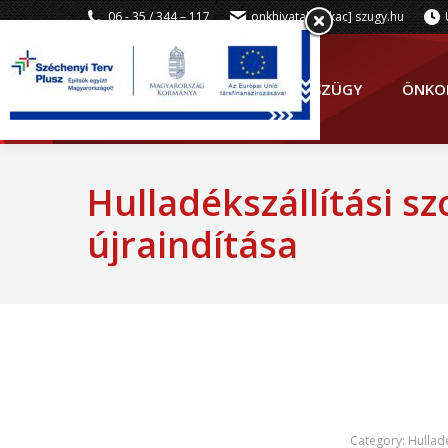
06 - 35 / 344 – 117
onkhivatal [kukac] szugy.hu
SZÜGY
ÖNKO
Hulladékszállítási sz
újraindítása
Category:
Hullad