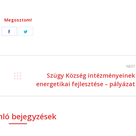
Megosztom!
Share
Share
on
on
Facebook
Twitter
NEXT
Szügy Község intézményeinek
Next
energetikai fejlesztése – pályázat
post:
ló bejegyzések