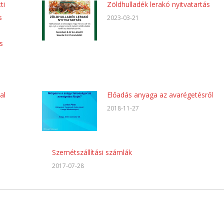
ti
Zöldhulladék lerakó nyitvatartás
s
2023-03-21
s
al
Előadás anyaga az avarégetésről
2018-11-27
Szemétszállítási számlák
2017-07-28