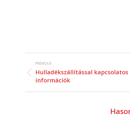
Post
PREVIOUS
navigation
Hulladékszállítással kapcsolatos
Previous
információk
post:
Hason