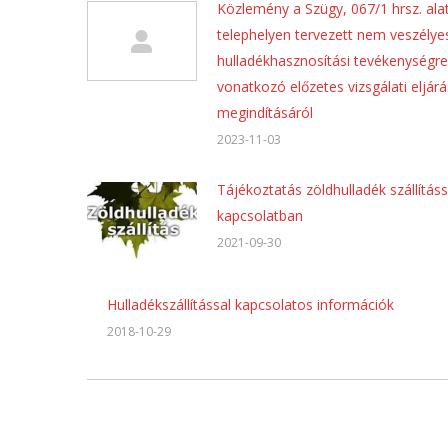
Közlemény a Szügy, 067/1 hrsz. alat
telephelyen tervezett nem veszélye
hulladékhasznosítási tevékenységre
vonatkozó előzetes vizsgálati eljárá
megindításáról
2023-11-03
Tájékoztatás zöldhulladék szállításs
kapcsolatban
2021-09-30
Hulladékszállítással kapcsolatos információk
2018-10-29