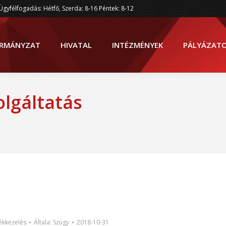
Ügyfélfogadás: Hétfő, Szerda: 8-16 Péntek: 8-12
RMÁNYZAT
HIVATAL
INTÉZMÉNYEK
PÁLYÁZAT
olgáltatás
Most itt vag
ékkezelés
Általa:
Szügy
2018-10-31