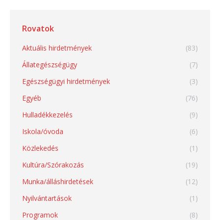
Rovatok
Aktuális hirdetmények
(83)
Állategészségügy
(7)
Egészségügyi hirdetmények
(3)
Egyéb
(76)
Hulladékkezelés
(9)
Iskola/óvoda
(6)
Közlekedés
(1)
Kultúra/Szórakozás
(19)
Munka/álláshirdetések
(12)
Nyilvántartások
(1)
Programok
(8)