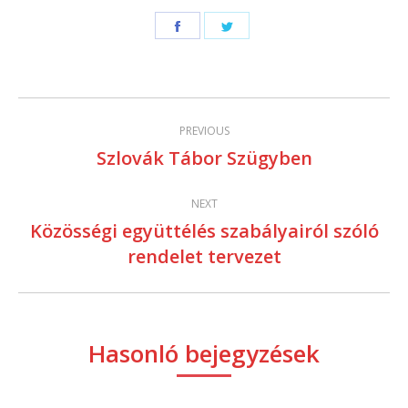
Share
Share
on
on
Facebook
Twitter
Post
PREVIOUS
navigation
Szlovák Tábor Szügyben
Previous
post:
NEXT
Közösségi együttélés szabályairól szóló
Next
rendelet tervezet
post:
Hasonló bejegyzések