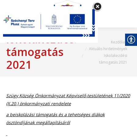
Iskolakezdési
Most itt vagy:
Kezdőlap
támogatás
Aktuális hirdetmények
Iskolakezdési
2021
támogatás 2021
Szügy Község Önkormányzat Képviselő-testületének 11/2020
(X.20.) önkormányzati rendelete
a beiskolázási támogatás és a tehetséges diákok
ösztöndíjának megállapításáról