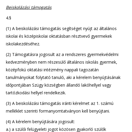
Beiskolázási támogatás
4.§
(1) A beiskolázási támogatás segítséget nyújt az általános
iskolai és középiskolai oktatásban résztvevő gyermekek
iskolakezdéséhez.
(2) Támogatásra jogosult az a rendszeres gyermekvédelmi
kedvezményben nem részesülő általános iskolás gyermek,
középfokú oktatási intézmény nappali tagozatán
tanulmányokat folytató tanuló, aki a kérelem benyújtásának
időpontjában Szügy községben állandó lakóhellyel vagy
tartózkodási hellyel rendelkezik.
(3) A beiskolázási támogatás iránti kérelmet az 1. számú
melléklet szerinti formanyomtatványon kell benyújtani.
(4) A kérelem benyújtására jogosult:
a.) a szülői felügyeleti jogot közösen gyakorló szülők