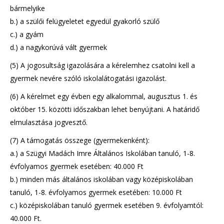
bármelyike
b.) a szülői felügyeletet egyedül gyakorló szülő
c.) a gyám
d.) a nagykorúvá vált gyermek
(5) A jogosultság igazolására a kérelemhez csatolni kell a
gyermek nevére szóló iskolalátogatási igazolást.
(6) A kérelmet egy évben egy alkalommal, augusztus 1. és
október 15. közötti időszakban lehet benyújtani. A határidő
elmulasztása jogvesztő.
(7) A támogatás összege (gyermekenként):
a.) a Szügyi Madách Imre Általános Iskolában tanuló, 1-8.
évfolyamos gyermek esetében: 40.000 Ft
b.) minden más általános iskolában vagy középiskolában
tanuló, 1-8. évfolyamos gyermek esetében: 10.000 Ft
c.) középiskolában tanuló gyermek esetében 9. évfolyamtól:
40.000 Ft.