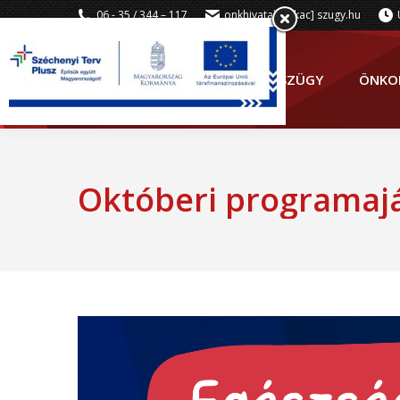
06 - 35 / 344 – 117
onkhivatal [kukac] szugy.hu
SZÜGY
ÖNKO
Októberi programaj