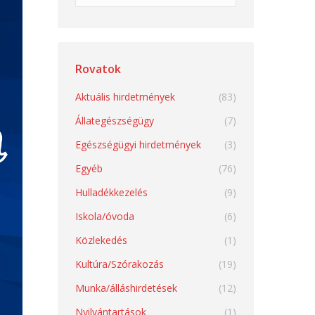
Rovatok
Aktuális hirdetmények
(83)
Állategészségügy
(7)
Egészségügyi hirdetmények
(3)
Egyéb
(76)
Hulladékkezelés
(9)
Iskola/óvoda
(6)
Közlekedés
(1)
Kultúra/Szórakozás
(19)
Munka/álláshirdetések
(12)
Nyilvántartások
(1)