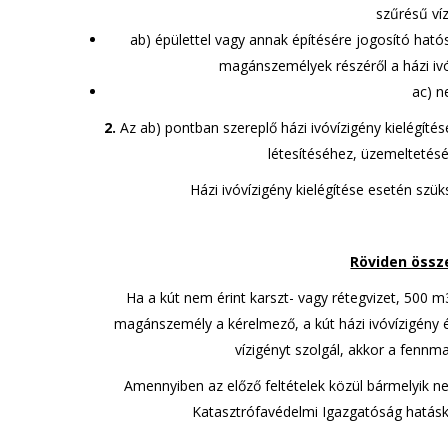
szűrésű ví
ab) épülettel vagy annak építésére jogosító ható
magánszemélyek részéről a házi ivóv
ac) n
2.
Az ab) pontban szereplő házi ivóvízigény kielégítését
létesítéséhez, üzemelteté
Házi ivóvízigény kielégítése esetén szü
Röviden össze
Ha a kút nem érint karszt- vagy rétegvizet, 500 m3
magánszemély a kérelmező, a kút házi ivóvízigény és
vízigényt szolgál, akkor a fennm
Amennyiben az előző feltételek közül bármelyik ne
Katasztrófavédelmi Igazgatóság hatáskö