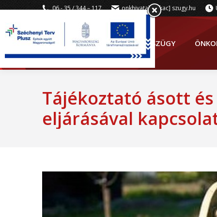
06 - 35 / 344 – 117
onkhivatal [kukac] szugy.hu
SZÜGY
ÖNKO
Tájékoztató ásott és
eljárásával kapcsola