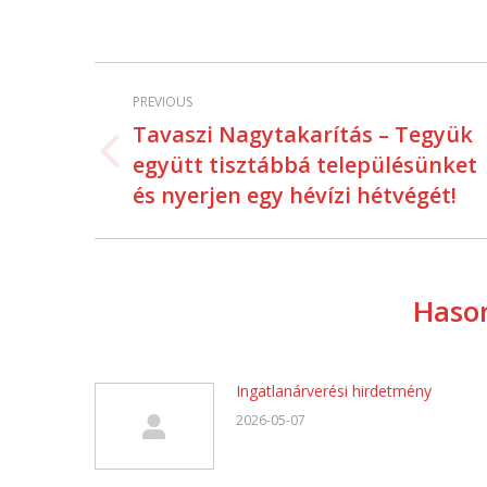
Post
PREVIOUS
navigation
Tavaszi Nagytakarítás – Tegyük
együtt tisztábbá településünket
Previous
post:
és nyerjen egy hévízi hétvégét!
Hason
Ingatlanárverési hirdetmény
2026-05-07