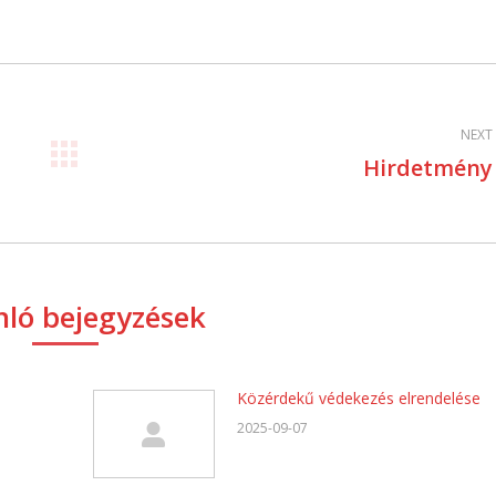
on
on
Facebook
Twitter
NEXT
Hirdetmény
Next
post:
ló bejegyzések
Közérdekű védekezés elrendelése
2025-09-07