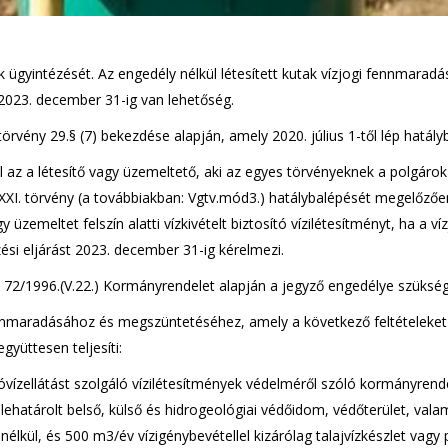
ügyintézését. Az engedély nélkül létesített kutak vízjogi fennmaradá
2023. december 31-ig van lehetőség.
örvény 29.§ (7) bekezdése alapján, amely 2020. július 1-től lép hatály
l az a létesítő vagy üzemeltető, aki az egyes törvényeknek a polgárok
XXXI. törvény (a továbbiakban: Vgtv.mód3.) hatálybalépését megelőzőe
 üzemeltet felszín alatti vízkivételt biztosító vízilétesítményt, ha a víz
si eljárást 2023. december 31-ig kérelmezi.
ó 72/1996.(V.22.) Kormányrendelet alapján a jegyző engedélye szüksé
ennmaradásához és megszüntetéséhez, amely a következő feltételeket
együttesen teljesíti:
ivóvízellátást szolgáló vízilétesítmények védelméről szóló kormányrend
esen lehatárolt belső, külső és hidrogeológiai védőidom, védőterület, vala
nélkül, és 500 m3/év vízigénybevétellel kizárólag talajvízkészlet vagy p