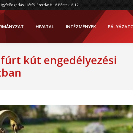
Ügyfélfogadás: Hétfő, Szerda: 8-16 Péntek: 8-12
RMÁNYZAT
HIVATAL
INTÉZMÉNYEK
PÁLYÁZAT
 fúrt kút engedélyezési
tban