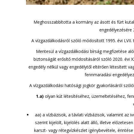
Meghosszabbította a kormány az ásott és fúrt kutak 
engedélyezésére 
A vízgazdálkodásról szóló módosított 1995. évi LVII. t
Mentesül a vízgazdálkodási bírság megfizetése aló
biztonságát erősítő módosításáról szóló 2020. évi 
engedély nélkül vagy engedélytől eltérően létesített vagy
fennmaradási engedélyezé
A vízgazdálkodási hatósági jogkör gyakorlásáról szól
1.a)
olyan kút létesítéséhez, üzemeltetéséhez, f
aa) a vízbázisok, a távlati vízbázisok, valamint az 
szerint kijelölt, kijelölés alatt álló, illetve előzet
karszt- vagy rétegvízkészlet igénybevétele, érintése 