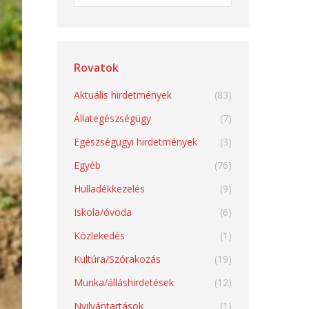
Rovatok
Aktuális hirdetmények
(83)
Állategészségügy
(7)
Egészségügyi hirdetmények
(3)
Egyéb
(76)
Hulladékkezelés
(9)
Iskola/óvoda
(6)
Közlekedés
(1)
Kultúra/Szórakozás
(19)
Munka/álláshirdetések
(12)
Nyilvántartások
(1)