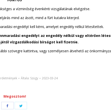
zükséges a vízminőség évenkénti vizsgálatának elvégzése.
járás mind az ásott, mind a fúrt kutakra kiterjed.
adási engedélyt kell kérni, amelyet engedély nélkül létesítettek.
nnmaradási engedélyt az engedély nélkül vagy eltérően létes
jétől vízgazdálkodási bírságot kell fizetnie.
lábbi szövegre kattintva, vagy személyesen átvehető az önkormányza
hirdetmények
Általa:
Szügy
2023-03-24
Megosztom!
Share
Share