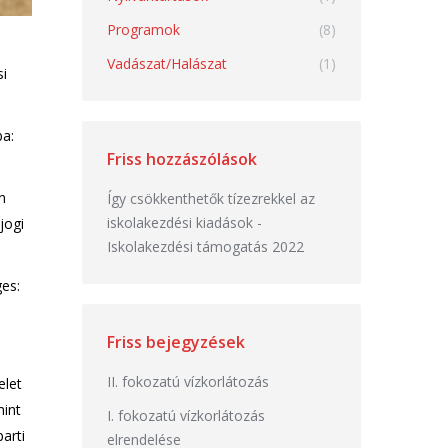
Programok
(8)
Vadászat/Halászat
(1)
si
ba:
Friss hozzászólások
n
Így csökkenthetők tízezrekkel az
iskolakezdési kiadások
-
jogi
Iskolakezdési támogatás 2022
ges:
Friss bejegyzések
II. fokozatú vízkorlátozás
elet
mint
I. fokozatú vízkorlátozás
arti
elrendelése