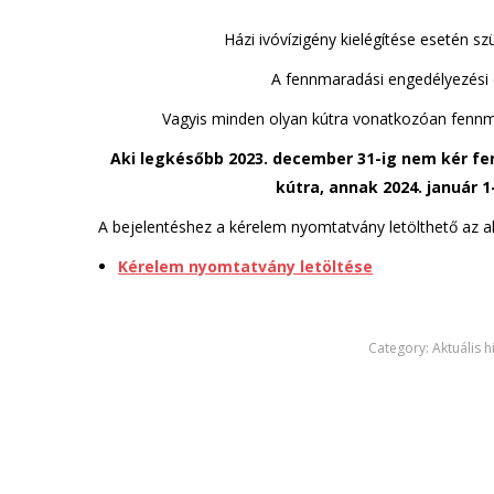
Házi ivóvízigény kielégítése esetén s
A fennmaradási engedélyezési el
Vagyis minden olyan kútra vonatkozóan fennmar
Aki legkésőbb 2023. december 31-ig nem kér fe
kútra, annak 2024. január 1-
A bejelentéshez a kérelem nyomtatvány letölthető az a
Kérelem nyomtatvány letöltése
Category:
Aktuális 