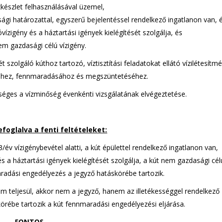
zkészlet felhasználásával üzemel,
sági határozattal, egyszerű bejelentéssel rendelkező ingatlanon van, 
ízigény és a háztartási igények kielégítését szolgálja, és
em gazdasági célú vízigény.
 szolgáló kúthoz tartozó, víztisztítási feladatokat ellátó vízilétesítm
séhez, fennmaradásához és megszüntetéséhez.
kséges a vízminőség évenkénti vizsgálatának elvégeztetése.
foglalva a fenti feltételeket:
/év vízigénybevétel alatti, a kút épülettel rendelkező ingatlanon van,
 a háztartási igények kielégítését szolgálja, a kút nem gazdasági cél
aradási engedélyezés a jegyző hatáskörébe tartozik.
m teljesül, akkor nem a jegyző, hanem az illetékességgel rendelkező
rébe tartozik a kút fennmaradási engedélyezési eljárása.
FONTOS