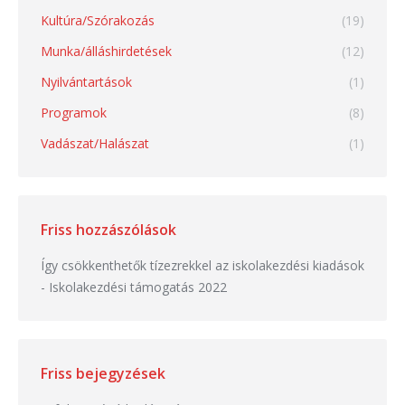
Kultúra/Szórakozás
(19)
Munka/álláshirdetések
(12)
Nyilvántartások
(1)
Programok
(8)
Vadászat/Halászat
(1)
Friss hozzászólások
Így csökkenthetők tízezrekkel az iskolakezdési kiadások
-
Iskolakezdési támogatás 2022
Friss bejegyzések