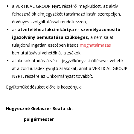
a VERTICAL GROUP Nyrt. részéről megküldött, az aktív
felhasználók címjegyzékét tartalmazó listán szerepeljen,
érvényes szolgáltatással rendelkezzen,
az
átvételéhez lakcímkártya
és
személyazonosító
igazolvány bemutatása szükséges
, a nem saját
tulajdonú ingatlan esetében írásos
meghatalmazás
bemutatásával vehetők át a zsákok,
a lakosok átadás-átvételi jegyzőkönyv kitöltésével vehetik
át a zöldhulladék gyűjtő zsákokat, amit a VERTICAL GROUP
NYRT. részére az Önkormányzat továbbít.
Együttműködésüket előre is köszönjük!
Hugyeczné Giebiszer Beáta sk.
polgármester