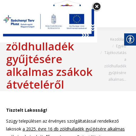
Tájékoztatás a
Most itt vagy:
Kezdőlap
zöldhulladék
Egyéb
Tájékoztatás
gyűjtésére
a
zöldhulladék
alkalmas zsákok
gyűjtésére
alkalmas…
átvételéről
Tisztelt Lakosság!
Szügy településen az érvényes szolgáltatással rendelkező
lakosok
a 2025. évre 16 db zöldhulladék gyűjtésére alkalmas