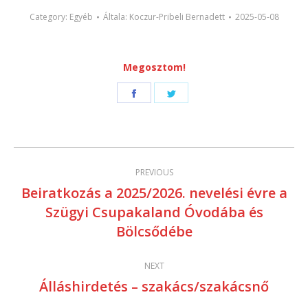
Category:
Egyéb
Általa:
Koczur-Pribeli Bernadett
2025-05-08
Megosztom!
Share
Share
on
on
Facebook
Twitter
Post
PREVIOUS
navigation
Beiratkozás a 2025/2026. nevelési évre a
Szügyi Csupakaland Óvodába és
Previous
Bölcsődébe
post:
NEXT
Álláshirdetés – szakács/szakácsnő
Next
post: