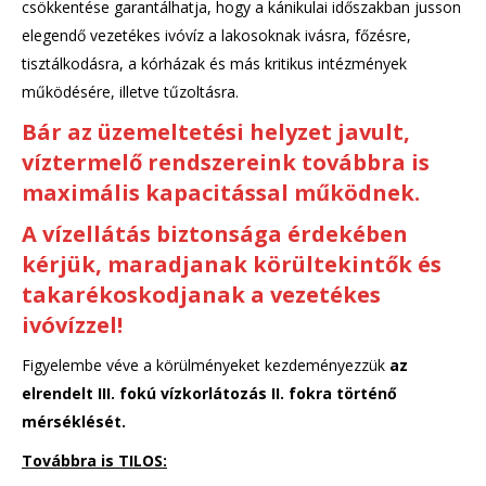
csökkentése garantálhatja, hogy a kánikulai időszakban jusson
elegendő vezetékes ivóvíz a lakosoknak ivásra, főzésre,
tisztálkodásra, a kórházak és más kritikus intézmények
működésére, illetve tűzoltásra.
Bár az üzemeltetési helyzet javult,
víztermelő rendszereink továbbra is
maximális kapacitással működnek.
A vízellátás biztonsága érdekében
kérjük, maradjanak körültekintők és
takarékoskodjanak a vezetékes
ivóvízzel!
Figyelembe véve a körülményeket kezdeményezzük
az
elrendelt III. fokú vízkorlátozás II. fokra történő
mérséklését.
Továbbra is TILOS: