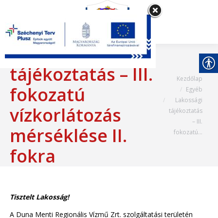
Lakossági
tájékoztatás – III.
Most itt vagy:
Kezdőlap
fokozatú
Egyéb
Lakossági
vízkorlátozás
tájékoztatás
– III.
mérséklése II.
fokozatú…
fokra
Tisztelt Lakosság!
A Duna Menti Regionális Vízmű Zrt. szolgáltatási területén