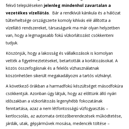
fekvő településeken
jelenleg mindenhol zavartalan a
vezetékes vízellátás
. Bár a rendkívüli kánikula és a hálózat
túlterheltsége országszerte komoly kihívás elé állította a
vízellátó rendszereket, társaságunk ma már olyan helyzetben
van, hogy a legmagasabb fokú vízkorlátozást csökkenteni
tudjuk.
Köszönjük, hogy a lakosság és vállalkozások is komolyan
vették a figyelmeztetéseket, betartották a korlátozásokat. A
közös összefogásnak és a felelős vízhasználatnak
köszönhetően sikerült megakadályozni a tartós vízhiányt.
A következő órákban a harmadfokú készültséget másodfokúra
csökkentjük. Azonban úgy látjuk, hogy az előttünk álló nyári
időszakban a vízkorlátozás legenyhébb fokozatának
fenntartása, azaz a nem létfontosságú vízfogyasztás –
kertlocsolás, az automata öntözőberendezések működtetése,
járdák, utak, gépjárművek mosása, medencék töltése –