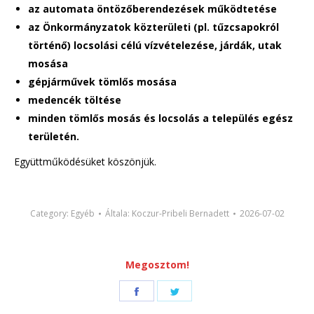
az automata öntözőberendezések működtetése
az Önkormányzatok közterületi (pl. tűzcsapokról
történő) locsolási célú vízvételezése, járdák, utak
mosása
gépjárművek tömlős mosása
medencék töltése
minden tömlős mosás és locsolás a település egész
területén.
Együttműködésüket köszönjük.
Category:
Egyéb
Általa:
Koczur-Pribeli Bernadett
2026-07-02
Megosztom!
Share
Share
on
on