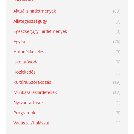
Aktuális hirdetmények
(83)
Állategészségügy
(7)
Egészségügyi hirdetmények
(3)
Egyéb
(76)
Hulladékkezelés
(9)
Iskola/óvoda
(6)
Közlekedés
(1)
Kultúra/Szórakozás
(19)
Munka/álláshirdetések
(12)
Nyilvántartások
(1)
Programok
(8)
Vadászat/Halászat
(1)