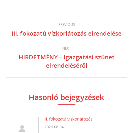
Facebook
Twitter
Post
PREVIOUS
navigation
III. fokozatú vízkorlátozás elrendelése
Previous
post:
NEXT
HIRDETMÉNY – Igazgatási szünet
Next
elrendeléséről
post:
Hasonló bejegyzések
II. fokozatú vízkorlátozás
2026-08-04