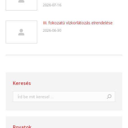
2026-07-16
III. fokozatú vízkorlátozás elrendelése
2026-06-30
Keresés
Search:
Rovatok