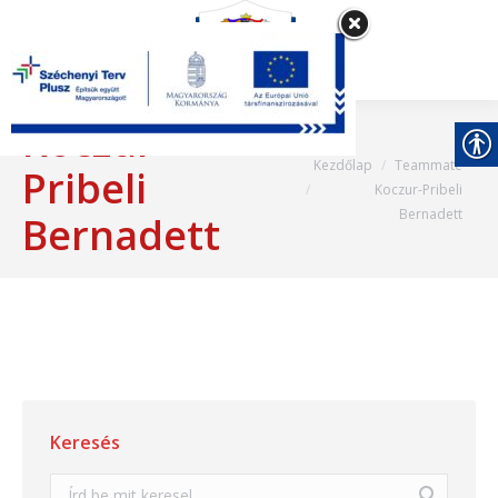
Koczur-
Most itt vagy:
Kezdőlap
Teammate
Pribeli
Koczur-Pribeli
Bernadett
Bernadett
Keresés
Search: