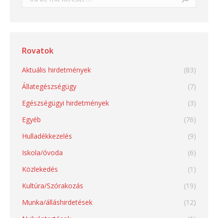
Rovatok
Aktuális hirdetmények
(83)
Állategészségügy
(7)
Egészségügyi hirdetmények
(3)
Egyéb
(76)
Hulladékkezelés
(9)
Iskola/óvoda
(6)
Közlekedés
(1)
Kultúra/Szórakozás
(19)
Munka/álláshirdetések
(12)